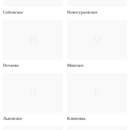
Себежское
Новогурьевское
Н
М
Нечаево
Минское
Л
К
Львовское
Климовка