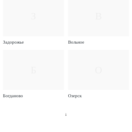
З
В
Задорожье
Вольное
Б
О
Богданово
Озерск
↓