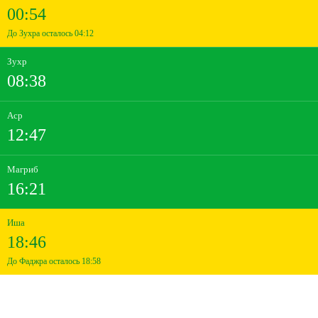
00:54
До Зухра осталось 04:12
Зухр
08:38
Аср
12:47
Магриб
16:21
Иша
18:46
До Фаджра осталось 18:58