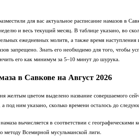
азместили для вас актуальное расписание намазов в Савк
еделю и весь текущий месяц. В таблице указано, во ско
тельных ежедневных молитв, а также время наступления
зов запрещено. Знать его необходимо для того, чтобы ус
ончить его как минимум за 5–10 минут до шурука.
маза в Савкове на Август 2026
дня желтым цветом выделено название совершаемого сейч
 а под ним указано, сколько времени осталось до следу
 намаза вычисляется в соответствии с географическими 
по методу Всемирной мусульманской лиги.