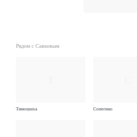
Рядом с Савковым
Т
С
Тимошиха
Сопегино