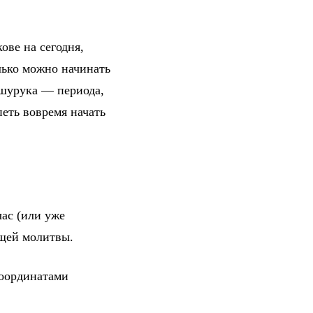
ове на сегодня,
лько можно начинать
 шурука — периода,
петь вовремя начать
ас (или уже
ющей молитвы.
координатами