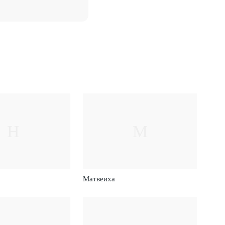
Н
М
Матвеиха