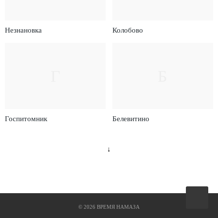
Незнановка
Колобово
Г
Б
Госпитомник
Белевитино
↓
Вверх
©
2026
ВРЕМЯ НАМАЗА