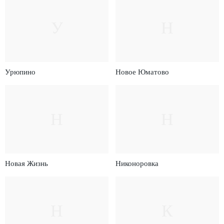
У
Н
Урюпино
Новое Юматово
Н
Н
Новая Жизнь
Никоноровка
Н
К