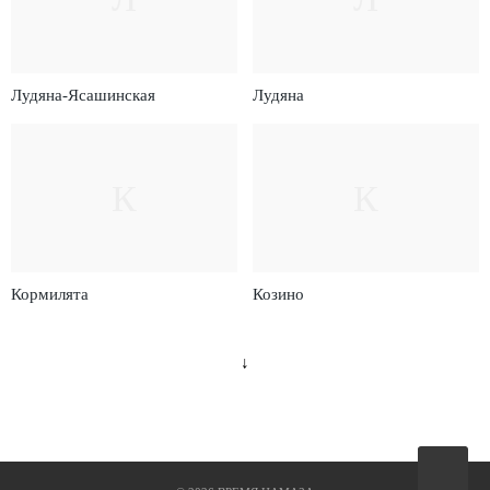
Лудяна-Ясашинская
Лудяна
К
К
Кормилята
Козино
↓
Вверх