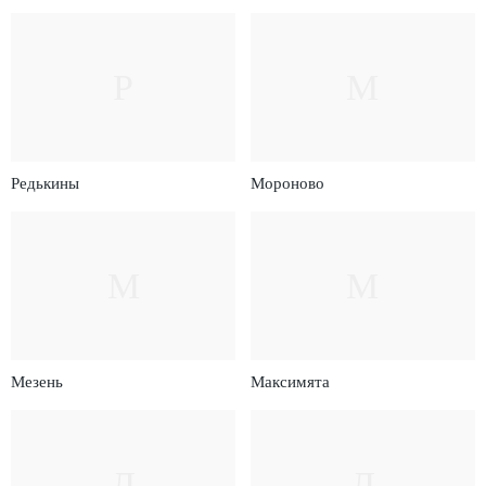
Р
М
Редькины
Мороново
М
М
Мезень
Максимята
Л
Л