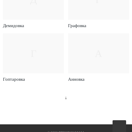
Демидовка
Графовка
Г
А
Гоптаровка
Анновка
↓
Вверх