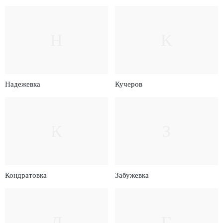
Н
К
Надежевка
Кучеров
К
З
Кондратовка
Забужевка
Д
Г