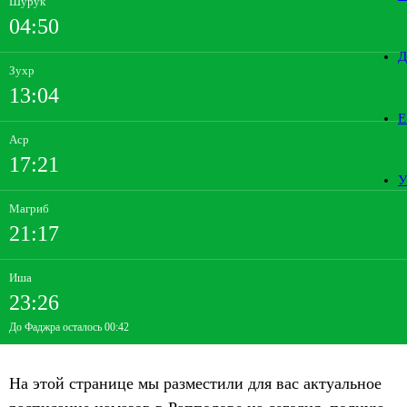
Шурук
04:50
Д
Зухр
13:04
Е
Аср
17:21
У
Магриб
21:17
Иша
23:26
До Фаджра осталось 00:42
На этой странице мы разместили для вас актуальное