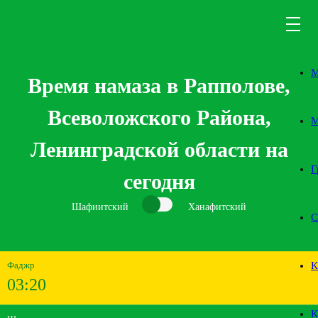
М
Время намаза в Рапполове,
Всеволожского Района,
М
Ленинградской области на
Г
сегодня
Шафиитский
Ханафитский
С
Фаджр
К
03:20
К