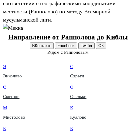
соответствии с географическими координатами
местности (Рапполово) по методу Всемирной
мусульманской лиги.
Направление от Рапполова до Киблы
ВКонтакте
Facebook
Twitter
ОК
Рядом с Рапполовым
Э
С
Энколово
Сярьги
С
О
Скотное
Осельки
М
К
Мистолово
Куялово
К
К