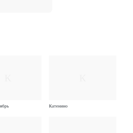
К
К
ябрь
Катенино