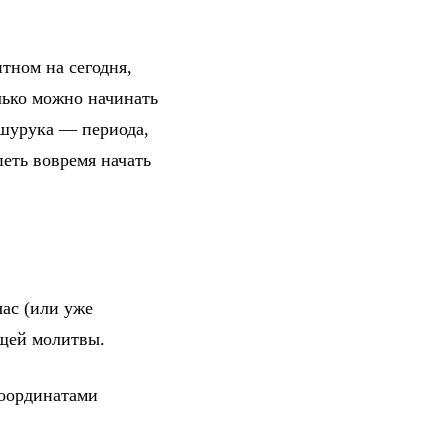
тном на сегодня,
лько можно начинать
 шурука — периода,
петь вовремя начать
ас (или уже
ющей молитвы.
координатами