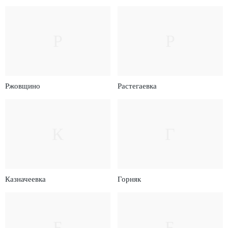
Р
Р
Ржовщино
Растегаевка
К
Г
Казначеевка
Горняк
Б
Б