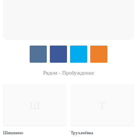
Рядом - Пробуждение
Ш
Т
Шишкино
Трухачëвка