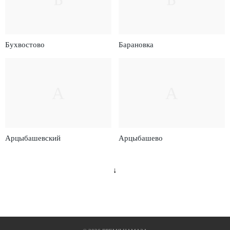
Бухвостово
Барановка
А
А
Арцыбашевский
Арцыбашево
↓