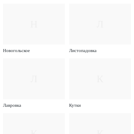
Н
Л
Новогольское
Листопадовка
Л
К
Лавровка
Кутки
К
К