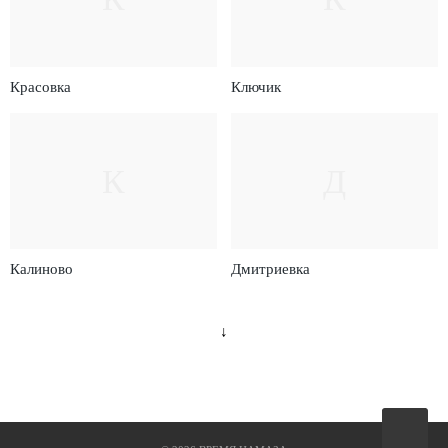
Красовка
Ключик
К
Д
Калиново
Дмитриевка
↓
Вверх