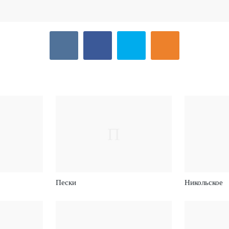
П
Пески
Никольское