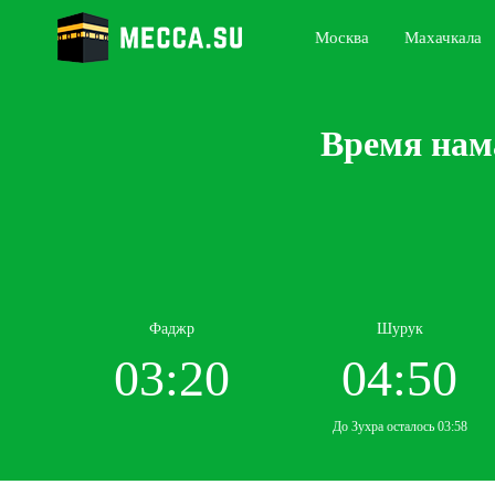
Москва
Махачкала
Время нам
Фаджр
Шурук
03:20
04:50
До Зухра осталось 03:58