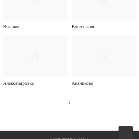
Высокое
Воротьково
А
А
Александровка
Аканиково
↓
Вверх