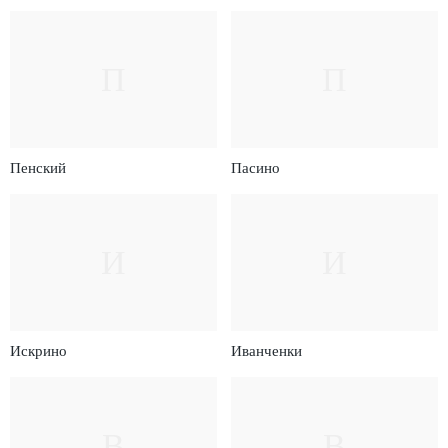
П
П
Пенский
Пасино
И
И
Искрино
Иванченки
В
В