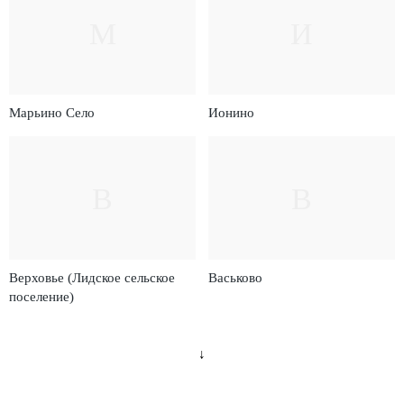
М
И
Марьино Село
Ионино
В
В
Верховье (Лидское сельское
Васьково
поселение)
↓