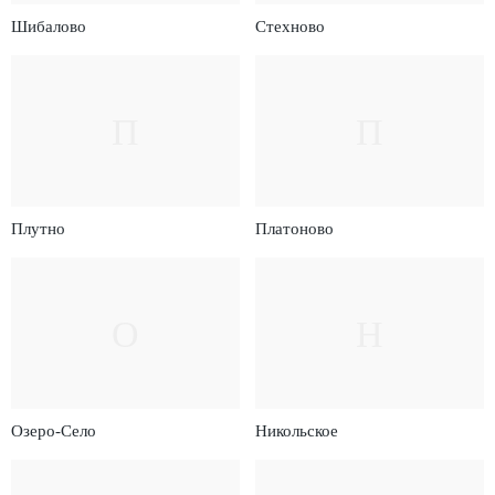
Шибалово
Стехново
П
П
Плутно
Платоново
О
Н
Озеро-Село
Никольское