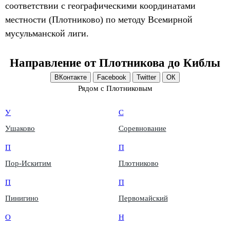
соответствии с географическими координатами
местности (Плотниково) по методу Всемирной
мусульманской лиги.
Направление от Плотникова до Киблы
ВКонтакте
Facebook
Twitter
ОК
Рядом с Плотниковым
У
С
Ушаково
Соревнование
П
П
Пор-Искитим
Плотниково
П
П
Пинигино
Первомайский
О
Н