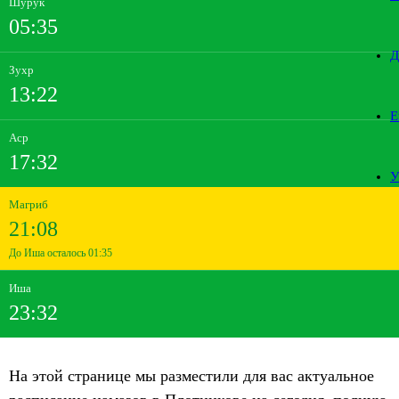
Шурук
05:35
Д
Зухр
13:22
Е
Аср
17:32
У
Магриб
21:08
До Иша осталось 01:35
Иша
23:32
На этой странице мы разместили для вас актуальное