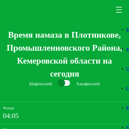
М
Время намаза в Плотникове,
Промышленновcкого Района,
М
Кемеровской области на
Г
сегодня
Шафиитский
Ханафитский
С
К
Фаджр
04:05
К