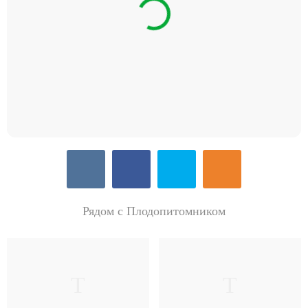
Рядом с Плодопитомником
Т
Т