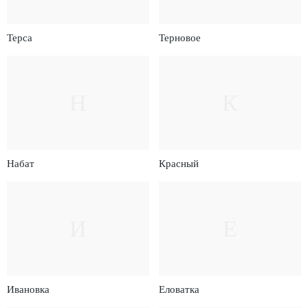
Терса
Терновое
Н
К
Набат
Красный
И
Е
Ивановка
Еловатка