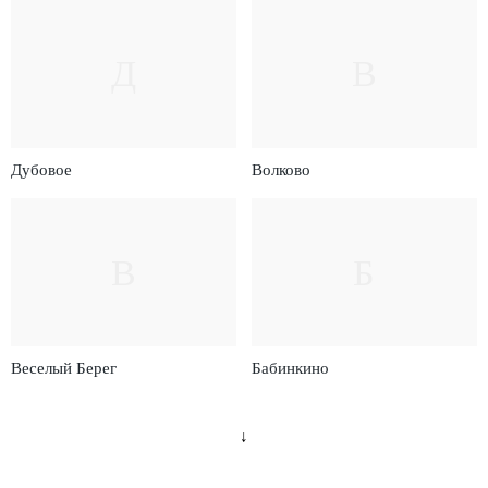
Д
В
Дубовое
Волково
В
Б
Веселый Берег
Бабинкино
↓