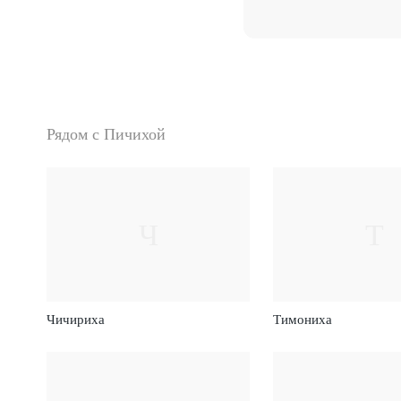
Рядом с Пичихой
Ч
Т
Чичириха
Тимониха