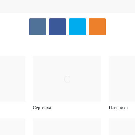
С
Сергеиха
Плесниха