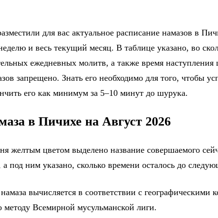
азместили для вас актуальное расписание намазов в Пичи
еделю и весь текущий месяц. В таблице указано, во ско
тельных ежедневных молитв, а также время наступления
зов запрещено. Знать его необходимо для того, чтобы ус
ончить его как минимум за 5–10 минут до шурука.
маза в Пичихе на Август 2026
дня желтым цветом выделено название совершаемого сейч
 а под ним указано, сколько времени осталось до следу
 намаза вычисляется в соответствии с географическими 
о методу Всемирной мусульманской лиги.