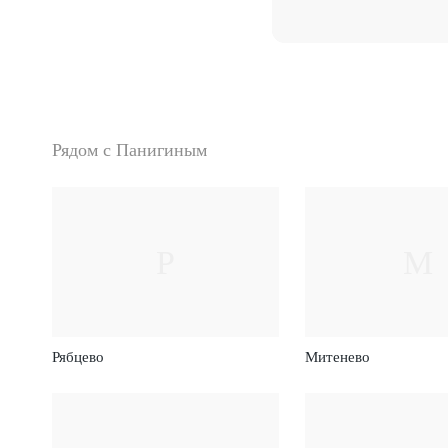
Рядом с Панигиным
Р
М
Рябцево
Митенево