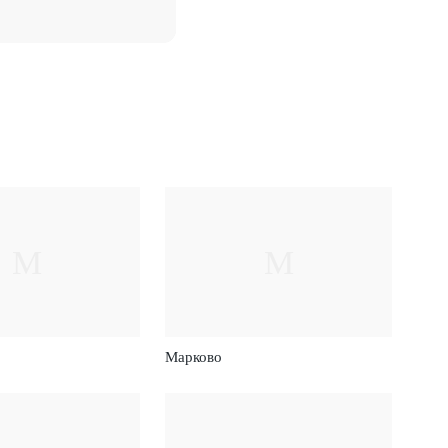
М
М
Марково