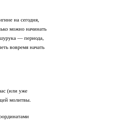
гине на сегодня,
лько можно начинать
 шурука — периода,
петь вовремя начать
ас (или уже
ющей молитвы.
координатами