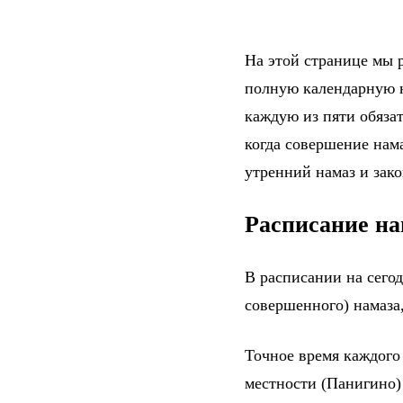
На этой странице мы р
полную календарную н
каждую из пяти обяза
когда совершение нама
утренний намаз и зак
Расписание на
В расписании на сего
совершенного) намаза,
Точное время каждого
местности (Панигино)