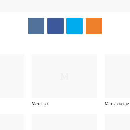
М
Матеево
Матвеевское