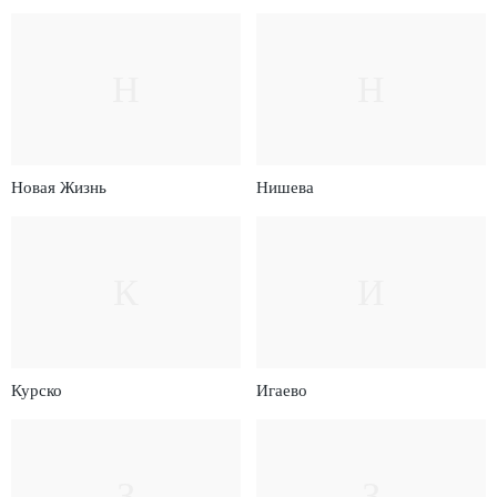
Н
Н
Новая Жизнь
Нишева
К
И
Курско
Игаево
З
З