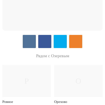
Рядом с Озеревым
Р
О
Ровное
Орехово