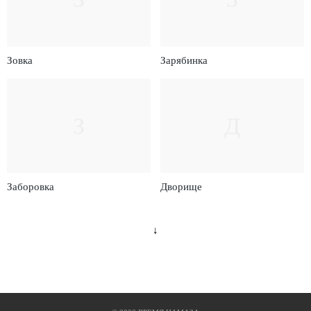
Зовка
Зарябинка
З
Д
Заборовка
Дворище
↓