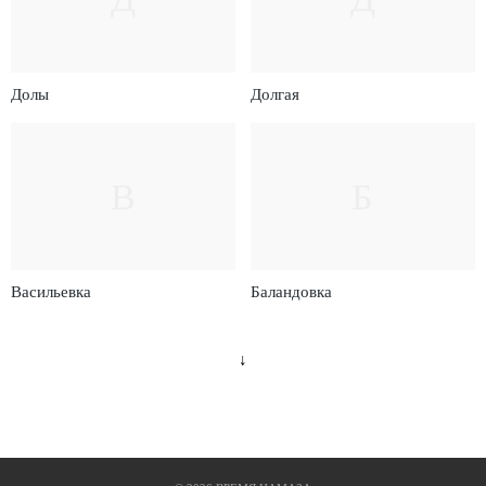
Долы
Долгая
В
Б
Васильевка
Баландовка
↓