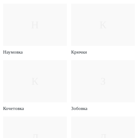
Н
К
Наумовка
Крючки
К
З
Кочетовка
Зобовка
Д
Д