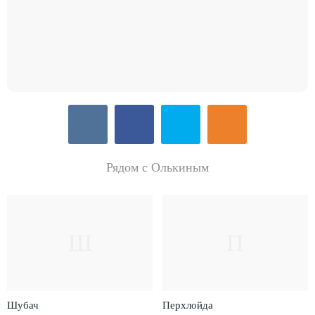
Рядом с Олькиным
Ш
П
Шубач
Перхлойда