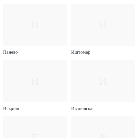
П
И
Панево
Иштомар
И
И
Искрино
Ивановская
Г
В