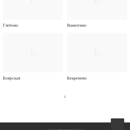
Глебово
Ванютино
Б
Б
Боярская
Бекренево
↓
Вверх