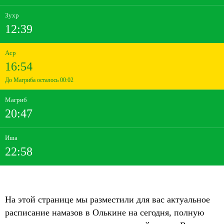
Зухр
12:39
Аср
16:54
До Магриба осталось 00:02
Магриб
20:47
Иша
22:58
На этой странице мы разместили для вас актуальное
расписание намазов в Олькине на сегодня, полную