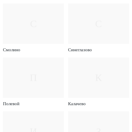
С
С
Смолино
Синеглазово
П
К
Полевой
Калачево
И
З