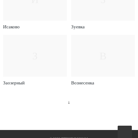
Исаково
Зуевка
З
В
Заозерный
Вознесенка
↓
Вверх