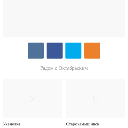
Рядом с Октябрьским
У
С
Ухановка
Старокамышинск