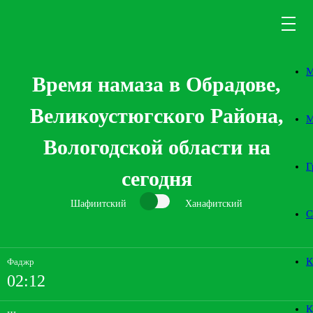
М
Время намаза в Обрадове,
Великоустюгского Района,
М
Вологодской области на
Г
сегодня
Шафиитский
Ханафитский
С
К
Фаджр
02:12
К