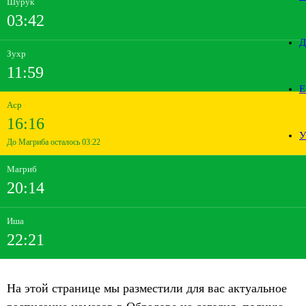
Шурук
03:42
Д
Зухр
11:59
Е
Аср
16:16
У
До Магриба осталось 03:22
Магриб
20:14
Иша
22:21
На этой странице мы разместили для вас актуальное