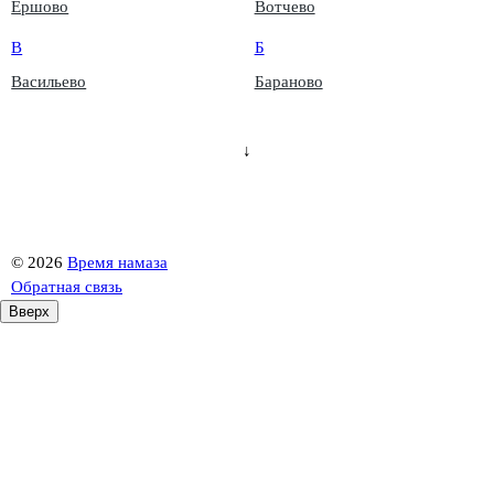
Ершово
Вотчево
В
Б
Васильево
Бараново
↓
©
2026
Время намаза
Обратная связь
Вверх