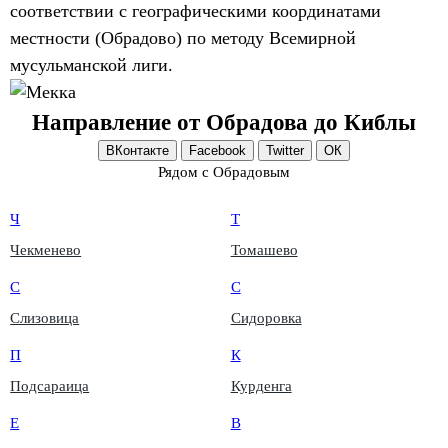
соответствии с географическими координатами
местности (Обрадово) по методу Всемирной
мусульманской лиги.
Направление от Обрадова до Киблы
ВКонтакте
Facebook
Twitter
ОК
Рядом с Обрадовым
Ч
Т
Чекменево
Томашево
С
С
Слизовица
Сидоровка
П
К
Подсараица
Курденга
Е
В