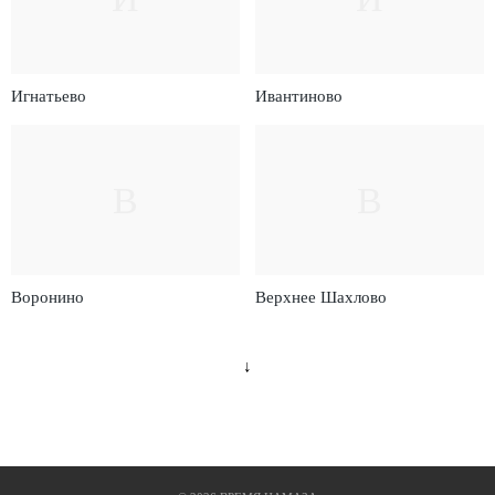
Игнатьево
Ивантиново
В
В
Воронино
Верхнее Шахлово
↓