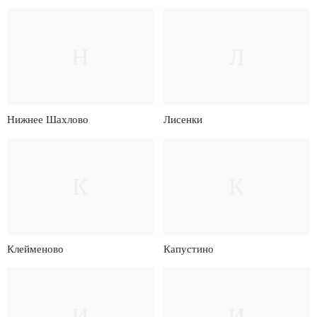
Н
Л
Нижнее Шахлово
Лисенки
К
К
Клейменово
Капустино
И
И