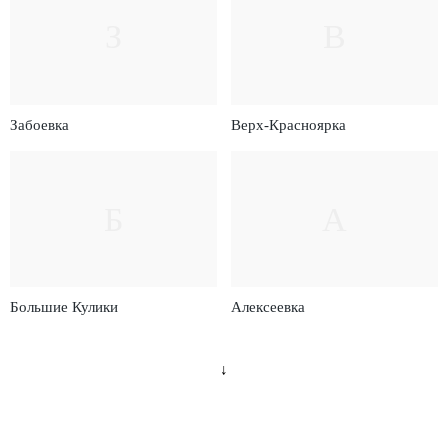
З
В
Забоевка
Верх-Красноярка
Б
А
Большие Кулики
Алексеевка
↓