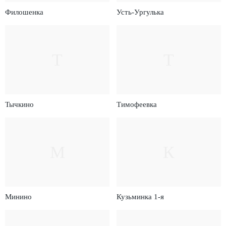
Филошенка
Усть-Ургулька
Т
Т
Тычкино
Тимофеевка
М
К
Минино
Кузьминка 1-я