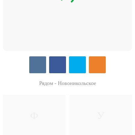
Рядом - Новоникольское
Ф
У