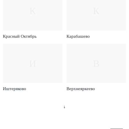
К
К
Красный Октябрь
Карабашево
И
В
Иштеряково
Верхнеяркеево
↓