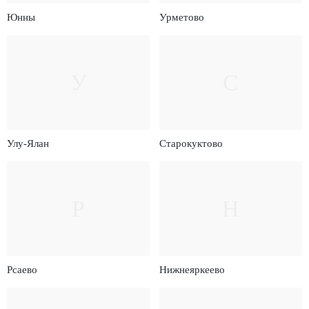
Юнны
Урметово
У
С
Улу-Ялан
Старокуктово
Р
Н
Рсаево
Нижнеяркеево