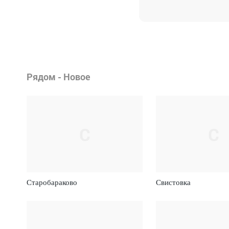
Рядом - Новое
С
С
Старобараково
Свистовка