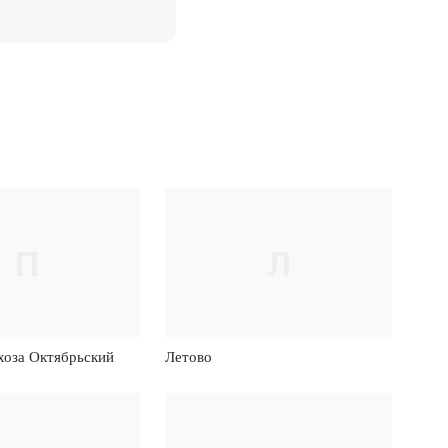
П
Л
хоза Октябрьский
Летово