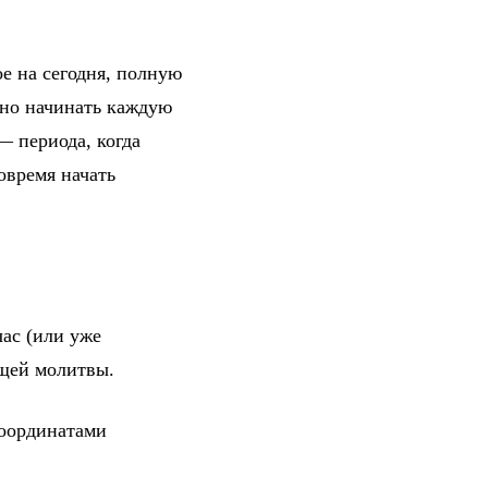
ое на сегодня, полную
жно начинать каждую
— периода, когда
овремя начать
ас (или уже
ющей молитвы.
координатами