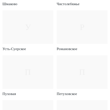
Шмаково
Чистолебяжье
У
Р
Усть-Суерское
Романовское
П
П
Пуховая
Петуховское