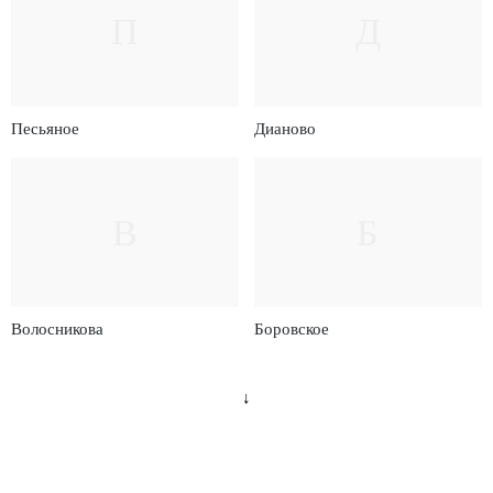
П
Д
Песьяное
Дианово
В
Б
Волосникова
Боровское
↓