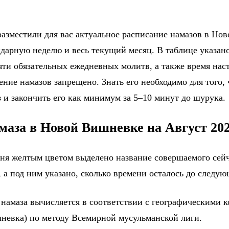
разместили для вас актуальное расписание намазов в Но
ндарную неделю и весь текущий месяц. В таблице указано
яти обязательных ежедневных молитв, а также время на
ение намазов запрещено. Знать его необходимо для того,
 и закончить его как минимум за 5–10 минут до шурука.
маза в Новой Вишневке на Август 20
дня желтым цветом выделено название совершаемого сейч
 а под ним указано, сколько времени осталось до следу
 намаза вычисляется в соответствии с географическими 
невка) по методу Всемирной мусульманской лиги.