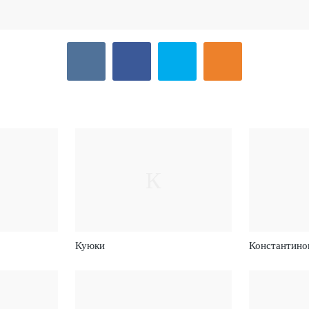
К
Куюки
Константино