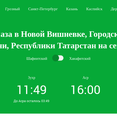
Грозный
Санкт-Петербург
Казань
Каспийск
Дер
аза в Новой Вишневке, Городс
и, Республики Татарстан на с
Шафиитский
Ханафитский
Зухр
Аср
11:49
16:00
До Асра осталось 03:49