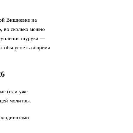
вой Вишневке на
, во сколько можно
ступления шурука —
 чтобы успеть вовремя
26
ас (или уже
ющей молитвы.
координатами