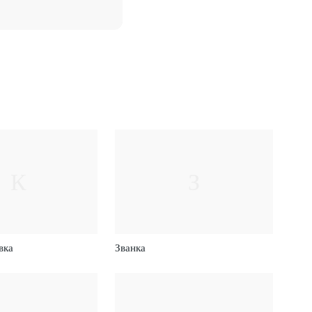
К
З
вка
Званка