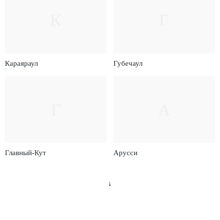
К
Г
Караяраул
Губечаул
Г
А
Главный-Кут
Арусси
↓