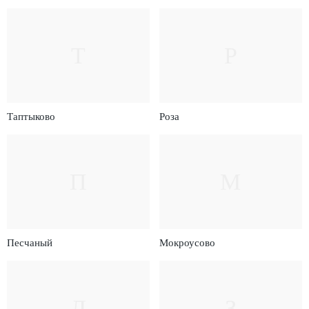
Т
Р
Таптыково
Роза
П
М
Песчаный
Мокроусово
Л
З