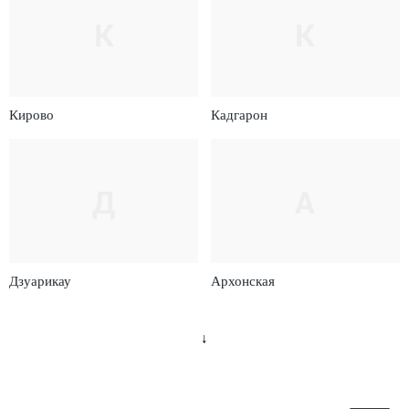
К
К
Кирово
Кадгарон
Д
А
Дзуарикау
Архонская
↓