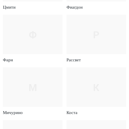
Цмити
Фиагдон
Ф
Р
Фарн
Рассвет
М
К
Мичурино
Коста