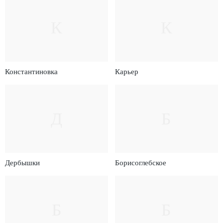
К
К
Константиновка
Карьер
Д
Б
Дербышки
Борисоглебское
Б
Б