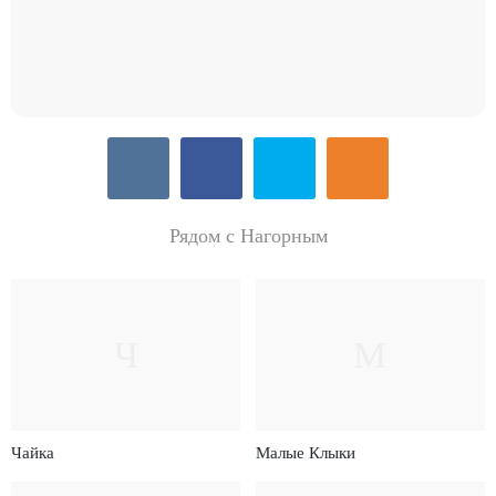
Рядом с Нагорным
Ч
М
Чайка
Малые Клыки