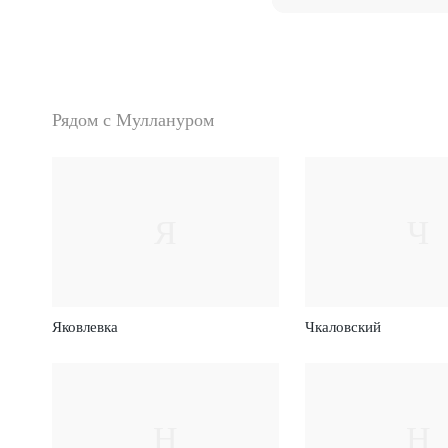
Рядом с Муллануром
Я
Ч
Яковлевка
Чкаловский
Н
Н