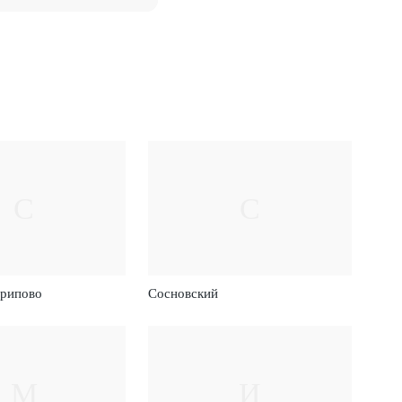
С
С
рипово
Сосновский
М
И