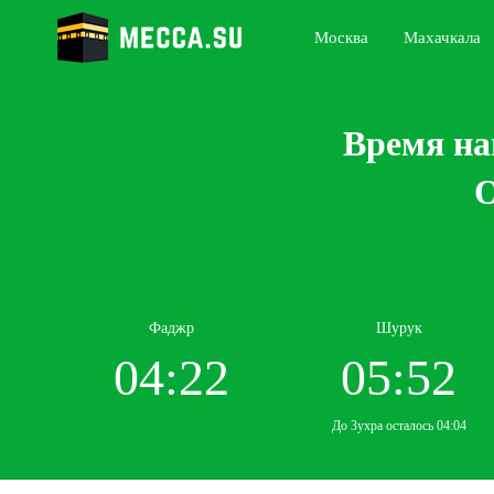
Москва
Махачкала
Время на
О
Фаджр
Шурук
04:22
05:52
До Зухра осталось 04:04