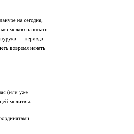
лануре на сегодня,
лько можно начинать
 шурука — периода,
петь вовремя начать
ас (или уже
ющей молитвы.
координатами