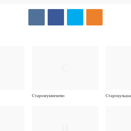
С
Старомукменево
Старокульша
Н