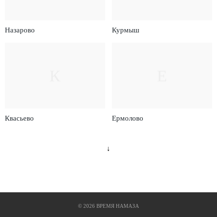
Назарово
Курмыш
К
Е
Квасьево
Ермолово
↓
©
2026
ВРЕМЯ НАМАЗА