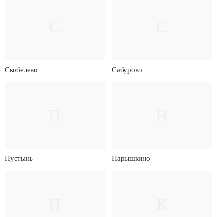
С
С
Скобелево
Сабурово
П
Н
Пустынь
Нарышкино
Н
К