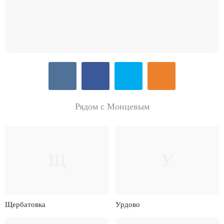
Рядом с Монцевым
Щ
У
Щербатовка
Урдово