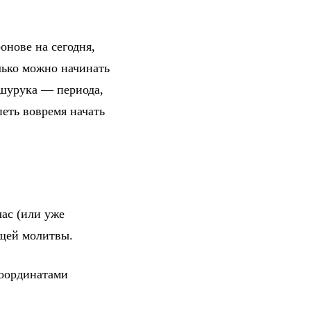
онове на сегодня,
лько можно начинать
 шурука — периода,
петь вовремя начать
ас (или уже
ющей молитвы.
координатами