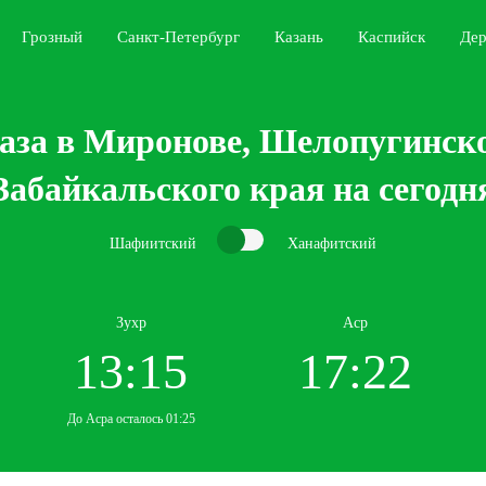
Грозный
Санкт-Петербург
Казань
Каспийск
Дер
аза в Миронове, Шелопугинско
Забайкальского края на сегодн
Шафиитский
Ханафитский
Зухр
Аср
13:15
17:22
До Асра осталось 01:25