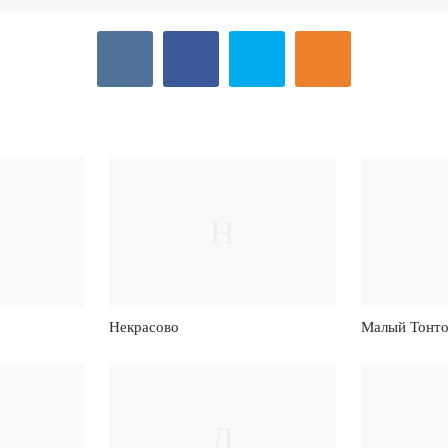
Н
Некрасово
Малый Тонт
Д