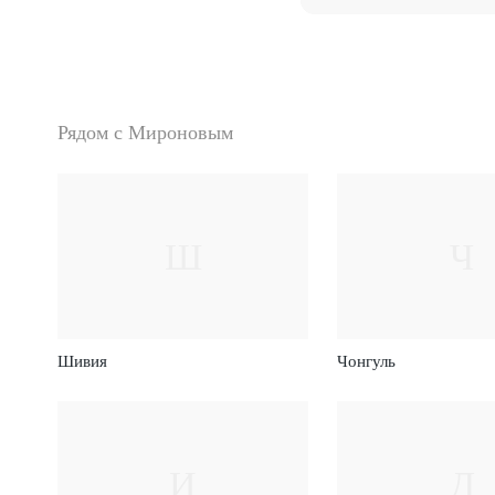
Рядом с Мироновым
Ш
Ч
Шивия
Чонгуль
И
Д