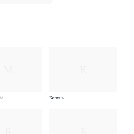
М
К
ой
Копунь
Б
Б