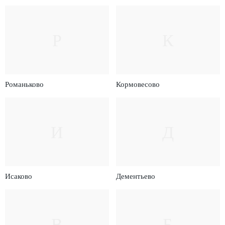
Р
К
Романьково
Кормовесово
И
Д
Исаково
Дементьево
В
Б