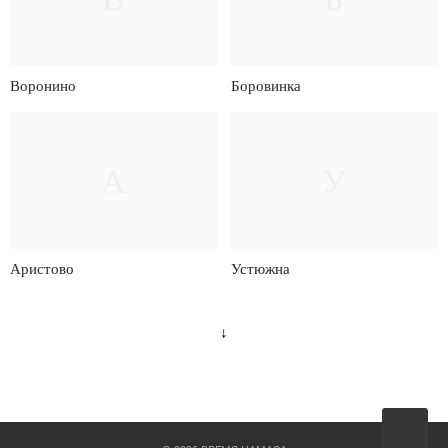
Воронино
Боровинка
А
У
Аристово
Устюжна
↓
Вверх