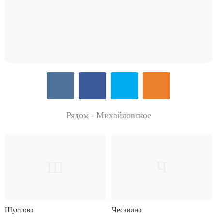
Рядом - Михайловское
Ш
Ч
Шустово
Чесавино