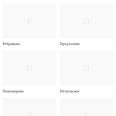
Р
П
Ребриково
Предтечево
П
П
Пономарево
Петровское
Н
К