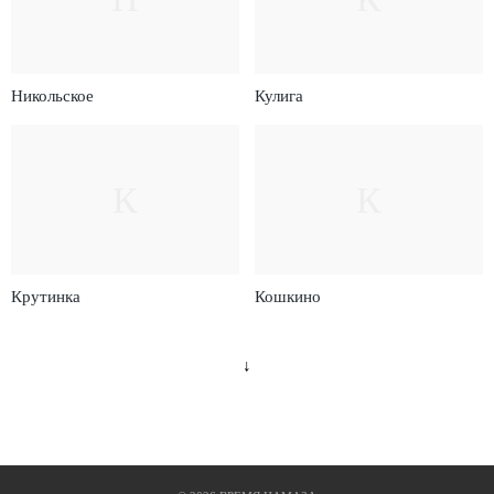
Никольское
Кулига
К
К
Крутинка
Кошкино
↓