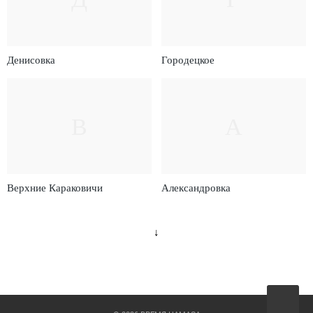
Денисовка
Городецкое
В
А
Верхние Караковичи
Александровка
↓
Вверх