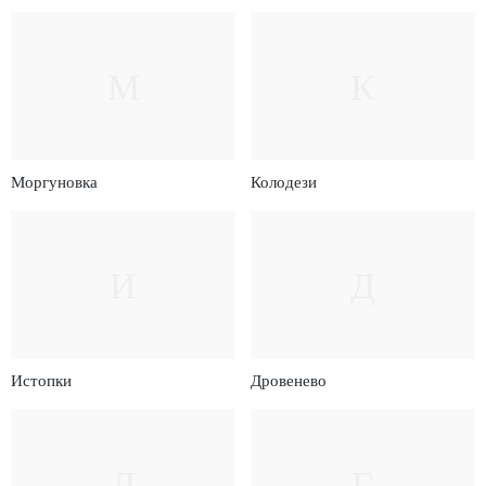
М
К
Моргуновка
Колодези
И
Д
Истопки
Дровенево
Д
Г