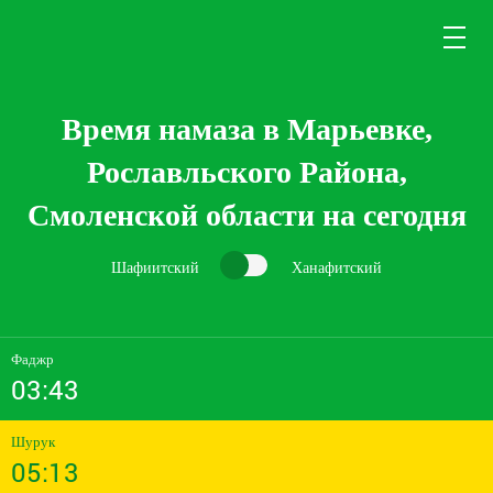
Время намаза в Марьевке,
Рославльского Района,
Смоленской области на сегодня
Шафиитский
Ханафитский
Фаджр
03:43
Шурук
05:13