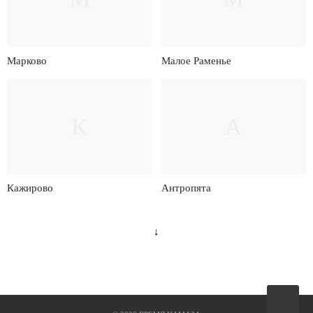
Марково
Малое Раменье
К
А
Кажирово
Антропята
↓
Вверх