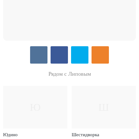
Рядом с Липовым
Ю
Ш
Юдино
Шестидворка