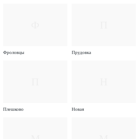
Ф
П
Фроловцы
Прудовка
П
Н
Плешково
Новая
М
М