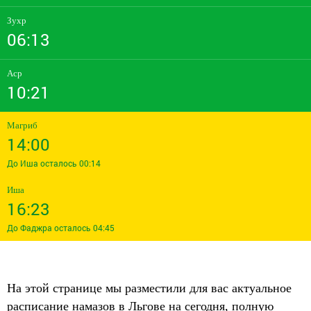
Зухр
06:13
Аср
10:21
Магриб
14:00
До Иша осталось 00:14
Иша
16:23
До Фаджра осталось 04:45
На этой странице мы разместили для вас актуальное
расписание намазов в Льгове на сегодня, полную