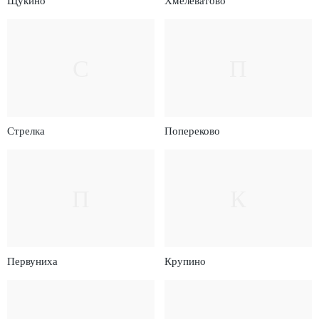
Щукино
Хмелеватово
С
П
Стрелка
Попереково
П
К
Первуниха
Крупино