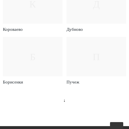
К
Д
Короваево
Дубново
Б
П
Борисенки
Пучеж
↓
Вверх