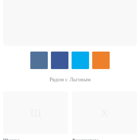
Рядом с Льговым
Щ
Х