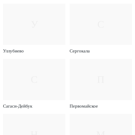
У
С
Уллубиево
Сергокала
С
П
Сагаси-Дейбук
Первомайское
Н
М