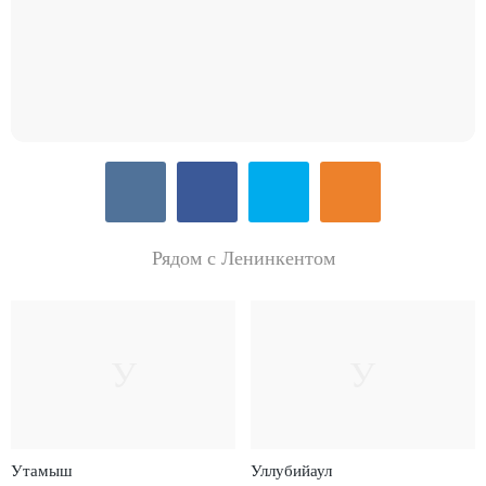
Рядом с Ленинкентом
У
У
Утамыш
Уллубийаул