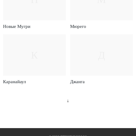
Новые Мугри
Мюрего
К
Д
Каранайаул
Джанга
↓