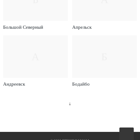
Большой Северный
Апрельск
А
Б
Андреевск
Бодайбо
↓
Вверх