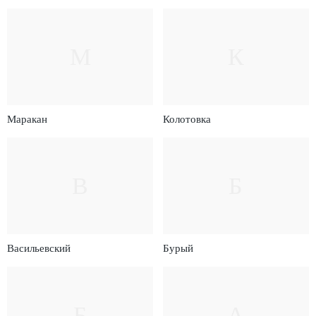
М
К
Маракан
Колотовка
В
Б
Васильевский
Бурый
Б
А