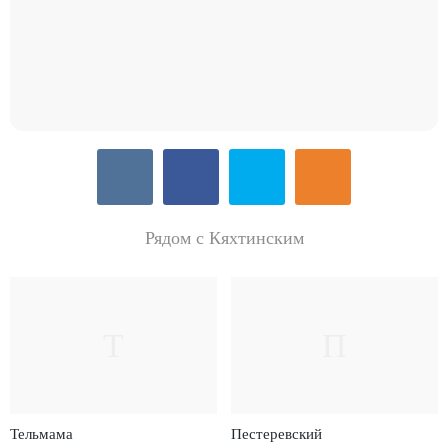
Рядом с Кяхтинским
Т
П
Тельмама
Пестеревский