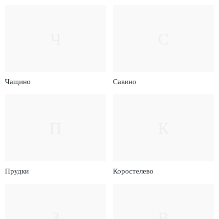
Ч
С
Чащино
Савино
П
К
Прудки
Коростелево
З
В