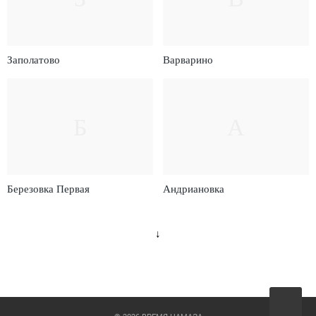
Заполатово
Варварино
Б
А
Березовка Первая
Андриановка
↓
Вверх