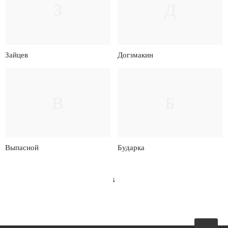
З
Д
Зайцев
Догзмакин
В
Б
Выпасной
Бударка
↓