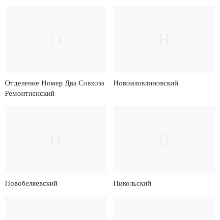
О
Н
Отделение Номер Два Совхоза
Новоиловлиновский
Ремонтненский
Н
Н
Новобеляевский
Никольский