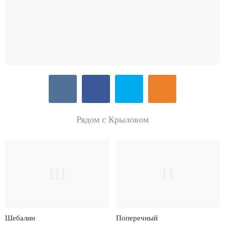
Рядом с Крыловом
Ш
П
Шебалин
Поперечный