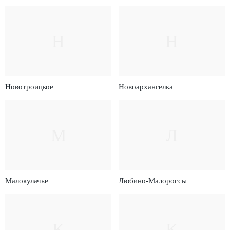
Н
Н
Новотроицкое
Новоархангелка
М
Л
Малокулачье
Любино-Малороссы
К
К