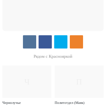
Рядом с Краснояркой
Ч
П
Чернолучье
Политотдел (Маяк)