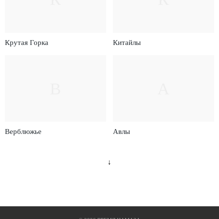
Крутая Горка
Китайлы
В
А
Верблюжье
Авлы
↓