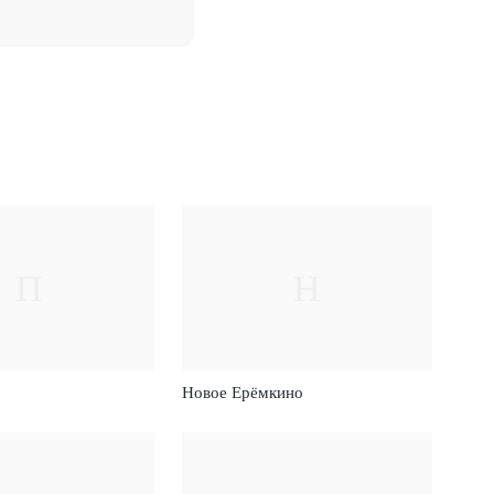
П
Н
Новое Ерёмкино