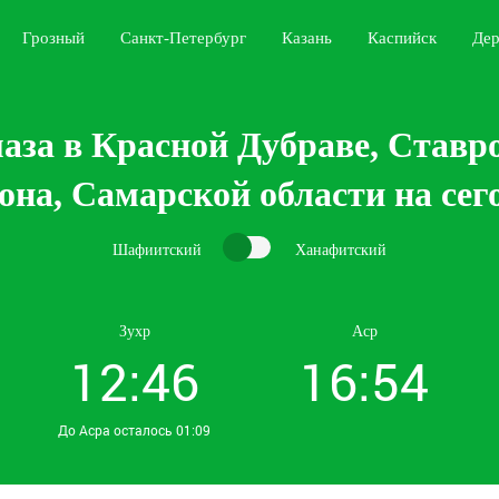
Грозный
Санкт-Петербург
Казань
Каспийск
Дер
аза в Красной Дубраве, Ставр
она, Самарской области на сег
Шафиитский
Ханафитский
Зухр
Аср
12:46
16:54
До Асра осталось 01:09