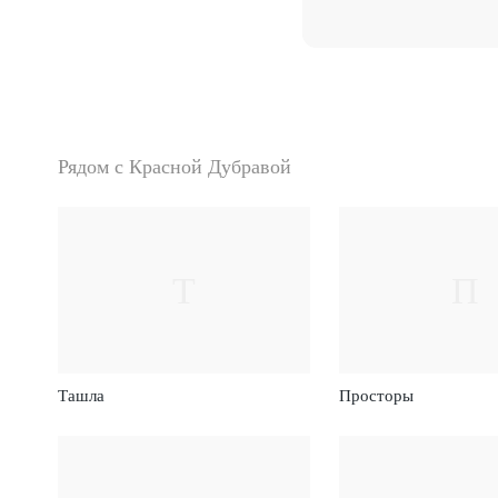
Рядом с Красной Дубравой
Т
П
Ташла
Просторы