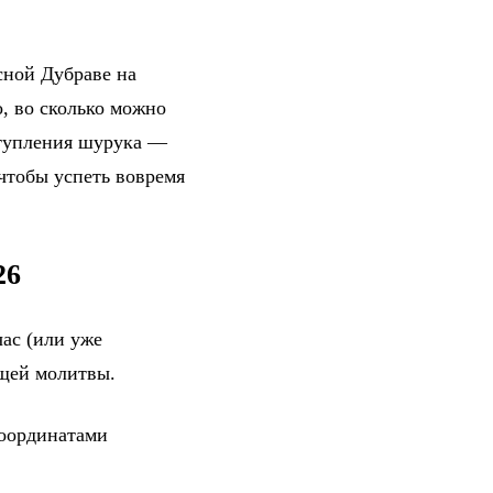
сной Дубраве на
, во сколько можно
ступления шурука —
 чтобы успеть вовремя
26
ас (или уже
ющей молитвы.
координатами