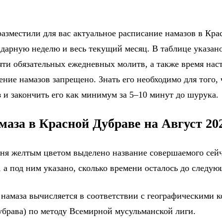
разместили для вас актуальное расписание намазов в Кра
ндарную неделю и весь текущий месяц. В таблице указано
яти обязательных ежедневных молитв, а также время на
ение намазов запрещено. Знать его необходимо для того,
 и закончить его как минимум за 5–10 минут до шурука.
маза в Красной Дубраве на Август 20
дня желтым цветом выделено название совершаемого сейч
 а под ним указано, сколько времени осталось до следу
 намаза вычисляется в соответствии с географическими 
убрава) по методу Всемирной мусульманской лиги.