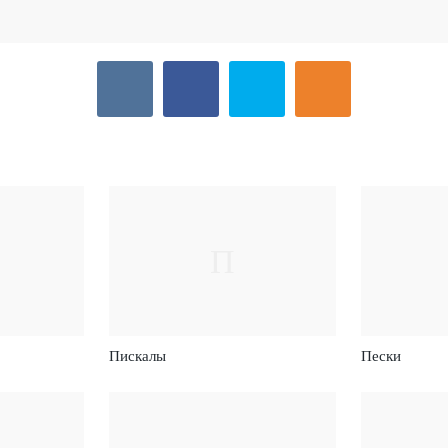
П
Пискалы
Пески