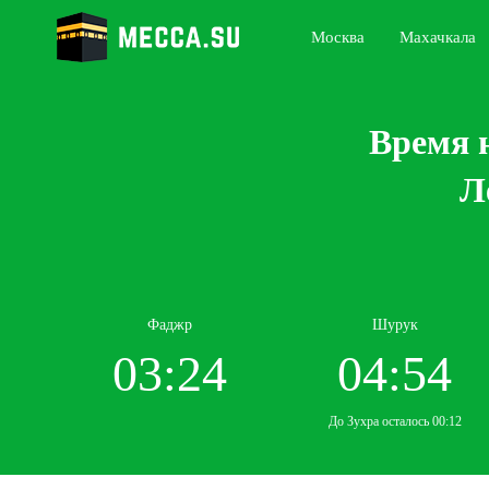
Москва
Махачкала
Время н
Л
Фаджр
Шурук
03:24
04:54
До Зухра осталось 00:12