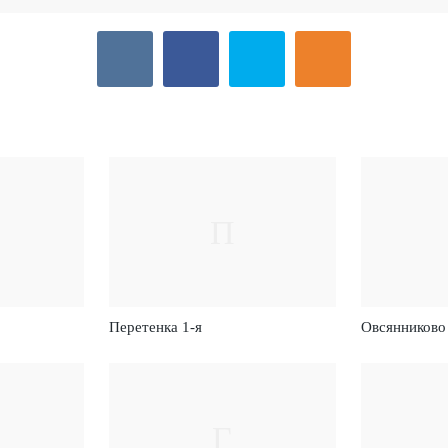
П
Перетенка 1-я
Овсянниково
Г