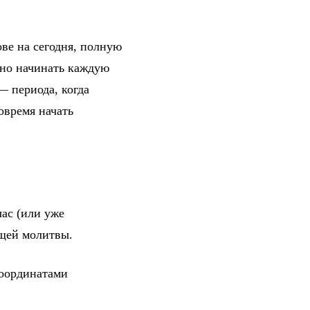
ове на сегодня, полную
жно начинать каждую
— периода, когда
овремя начать
ас (или уже
ющей молитвы.
координатами