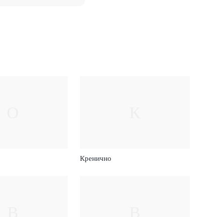
О
К
Кренично
В
В