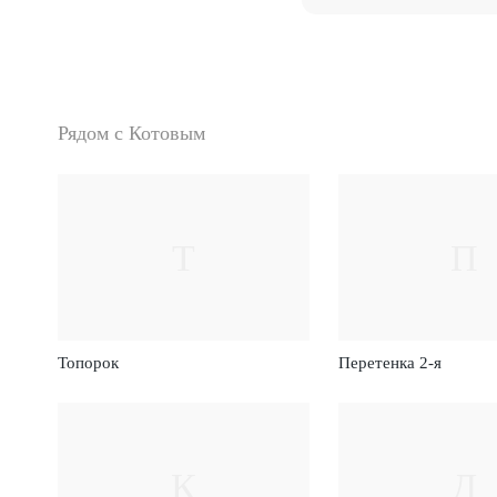
Рядом с Котовым
Т
П
Топорок
Перетенка 2-я
К
Д