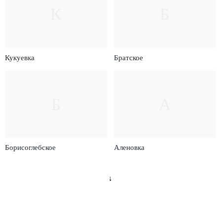
К
Б
Кукуевка
Братское
Б
А
Борисоглебское
Аленовка
↓