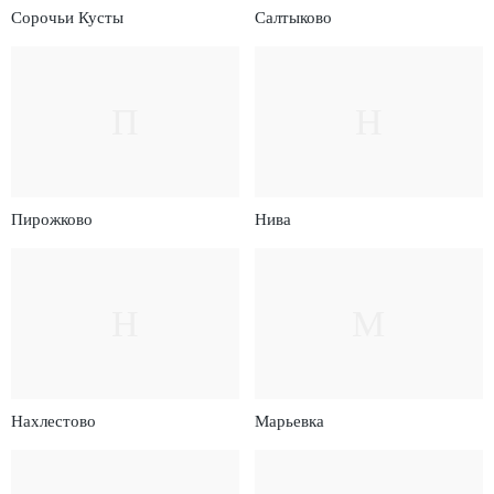
Сорочьи Кусты
Салтыково
П
Н
Пирожково
Нива
Н
М
Нахлестово
Марьевка