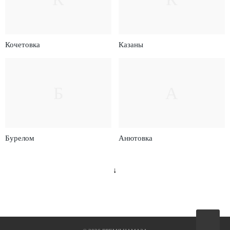
Кочетовка
Казаны
Б
А
Бурелом
Анютовка
↓
Вверх