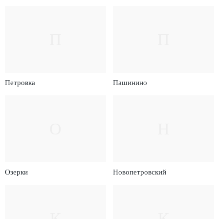
П
П
Петровка
Пашинино
О
Н
Озерки
Новопетровский
К
К