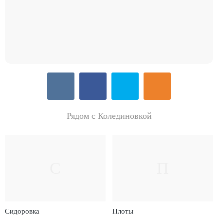
Рядом с Колединовкой
С
П
Сидоровка
Плоты