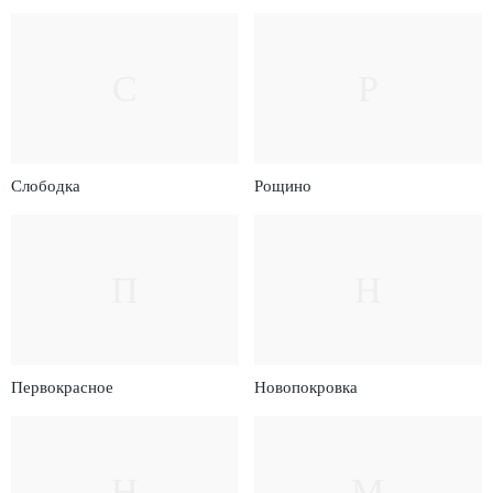
С
Р
Слободка
Рощино
П
Н
Первокрасное
Новопокровка
Н
М