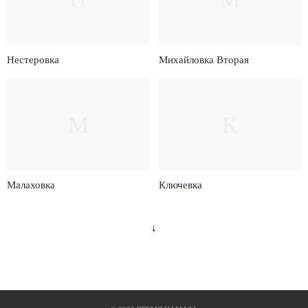
Нестеровка
Михайловка Вторая
М
К
Малаховка
Ключевка
↓