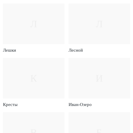
Л
Л
Лешки
Лесной
К
И
Кресты
Иван-Озеро
В
Б